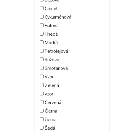
Camel
Cyklaménová
Fialová
Hnedá
Modrá
Petrolejová
Ružová
Smotanová
Vzor
Zelená
vzor
Červená
Čierna
čierna
Šedá