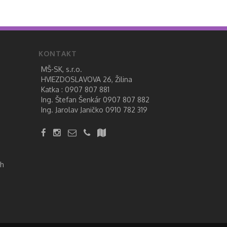
KONTAKT
MŠ-SK, s.r.o.
HVIEZDOSLAVOVA 26, Žilina
Katka :
0907 807 881
Ing. Štefan Šenkár
0907 807 882
Ing. Jarolav Janičko
0910 782 319
ch