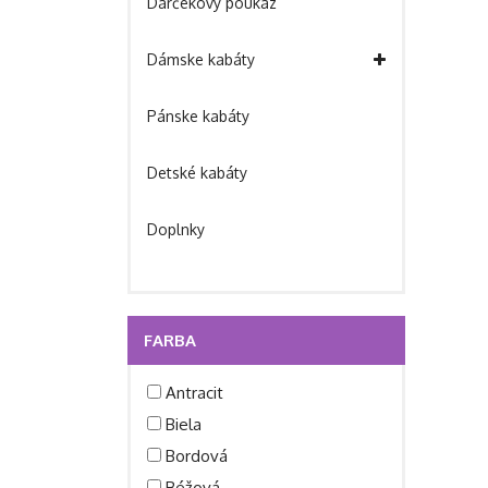
Darčekový poukaz
Dámske kabáty
Pánske kabáty
Detské kabáty
Doplnky
FARBA
Antracit
Biela
Bordová
Béžová