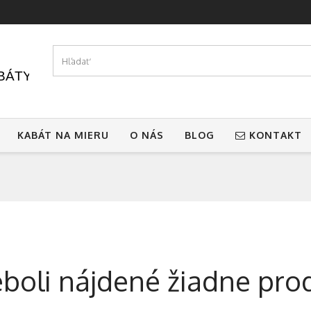
KABÁT NA MIERU
O NÁS
BLOG
KONTAKT
boli nájdené žiadne pro