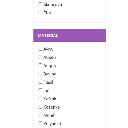
Škoricová
Žltá
MATERIÁL
Akryl
Alpaka
Angora
Bavlna
Flauš
Iné
Kašmír
Koženka
Mohér
Polyamid