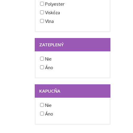
Polyester
Viskóza
Vlna
ZATEPLENÝ
Nie
Áno
KAPUCŇA
Nie
Áno