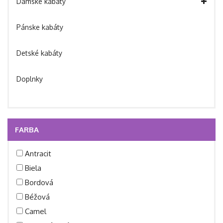
Dámske kabáty
Pánske kabáty
Detské kabáty
Doplnky
FARBA
Antracit
Biela
Bordová
Béžová
Camel