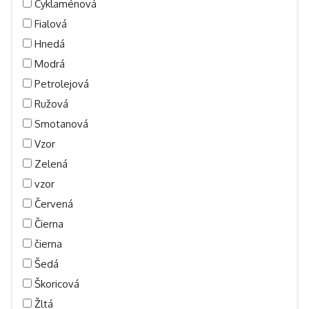
Cyklaménová
Fialová
Hnedá
Modrá
Petrolejová
Ružová
Smotanová
Vzor
Zelená
vzor
Červená
Čierna
čierna
Šedá
Škoricová
Žltá