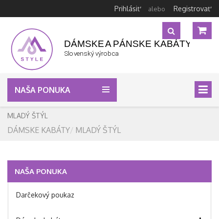
Prihlásiť
Registrovať
alebo
NAŠA PONUKA
MLADÝ ŠTÝL
DÁMSKE KABÁTY
MLADÝ ŠTÝL
NAŠA PONUKA
Darčekový poukaz