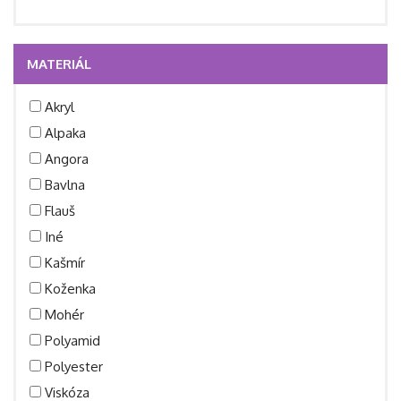
MATERIÁL
Akryl
Alpaka
Angora
Bavlna
Flauš
Iné
Kašmír
Koženka
Mohér
Polyamid
Polyester
Viskóza