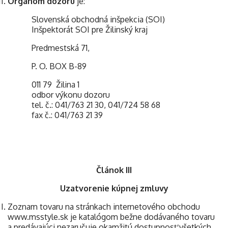
Orgánom dozoru
je:
Slovenská obchodná inšpekcia (SOI)
Inšpektorát SOI pre Žilinský kraj
Predmestská 71,
P. O. BOX B-89
011 79 Žilina 1
odbor výkonu dozoru
tel. č.: 041/763 21 30, 041/724 58 68
fax č.: 041/763 21 39
Článok III
Uzatvorenie kúpnej zmluvy
Zoznam tovaru na stránkach internetového obchodu
www.msstyle.sk je katalógom bežne dodávaného tovaru
a predávajúci nezaručuje okamžitú dostupnosť všetkých