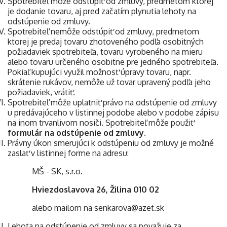
Spotrebiteľ môže odstúpiť od zmluvy, predmetom ktorej
je dodanie tovaru, aj pred začatím plynutia lehoty na
odstúpenie od zmluvy.
Spotrebiteľ nemôže odstúpiť od zmluvy, predmetom
ktorej je
predaj tovaru zhotoveného podľa osobitných
požiadaviek spotrebiteľa, tovaru vyrobeného na mieru
alebo tovaru určeného osobitne pre jedného spotrebiteľa.
Pokiaľ kupujúci využil možnosť úpravy tovaru, napr.
skrátenie rukávov, nemôže už tovar upravený podľa jeho
požiadaviek, vrátiť.
Spotrebiteľ môže uplatniť právo na odstúpenie od zmluvy
u predávajúceho v listinnej podobe alebo v podobe zápisu
na inom trvanlivom nosiči. Spotrebiteľ môže použiť
formulár na odstúpenie od zmluvy.
Právny úkon smerujúci k odstúpeniu od zmluvy je možné
zaslať v listinnej forme na adresu:
MŠ - SK, s.r.o.
Hviezdoslavova 26, Žilina 010 02
alebo mailom na senkarova@azet.sk
Lehota na odstúpenie od zmluvy sa považuje za