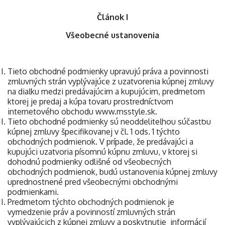
Článok I
Všeobecné ustanovenia
Tieto obchodné podmienky upravujú práva a povinnosti
zmluvných strán vyplývajúce z uzatvorenia kúpnej zmluvy
na diaľku medzi predávajúcim a kupujúcim, predmetom
ktorej je predaj a kúpa tovaru prostredníctvom
internetového obchodu
www.msstyle.sk
.
Tieto obchodné podmienky sú neoddeliteľnou súčasťou
kúpnej zmluvy špecifikovanej v čl. 1 ods. 1 týchto
obchodných podmienok. V prípade, že predávajúci a
kupujúci uzatvoria písomnú kúpnu zmluvu, v ktorej si
dohodnú podmienky odlišné od všeobecných
obchodných podmienok, budú ustanovenia kúpnej zmluvy
uprednostnené pred všeobecnými obchodnými
podmienkami.
Predmetom týchto obchodných podmienok je
vymedzenie práv a povinností zmluvných strán
vyplývajúcich z kúpnej zmluvy a poskytnutie informácií