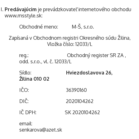
Predávajúcim
je prevádzkovateľ internetového obchodu
www.msstyle.sk:
Obchodné meno: M-Š, s.r.o.
Zapísaná v Obchodnom registri Okresného súdu Žilina,
Vložka číslo: 12033/L
reg.: Obchodný register SR ZA ,
odd. s.r.o., vl. č. 12033/L
Sídlo:
Hviezdoslavova 26,
Žilina 010 02
IČO: 36390160
DIČ: 2020104262
IČ DPH: SK 2020104262
email:
senkarova@azet.sk