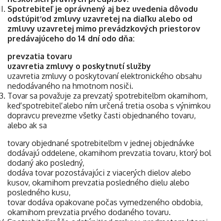
Spotrebiteľ je oprávnený aj bez uvedenia dôvodu
odstúpiť od zmluvy uzavretej na diaľku alebo od
zmluvy uzavretej mimo prevádzkových priestorov
predávajúceho do 14 dní odo dňa:
prevzatia tovaru
uzavretia zmluvy o poskytnutí služby
uzavretia zmluvy o poskytovaní elektronického obsahu
nedodávaného na hmotnom nosiči.
Tovar sa považuje za prevzatý spotrebiteľom okamihom,
keď spotrebiteľ alebo ním určená tretia osoba s výnimkou
dopravcu prevezme všetky časti objednaného tovaru,
alebo ak sa
tovary objednané spotrebiteľom v jednej objednávke
dodávajú oddelene, okamihom prevzatia tovaru, ktorý bol
dodaný ako posledný,
dodáva tovar pozostávajúci z viacerých dielov alebo
kusov, okamihom prevzatia posledného dielu alebo
posledného kusu,
tovar dodáva opakovane počas vymedzeného obdobia,
okamihom prevzatia prvého dodaného tovaru.