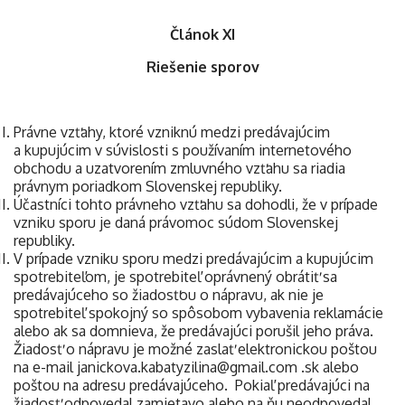
Článok XI
Riešenie sporov
Právne vzťahy, ktoré vzniknú medzi predávajúcim
a kupujúcim v súvislosti s používaním internetového
obchodu a uzatvorením zmluvného vzťahu sa riadia
právnym poriadkom Slovenskej republiky.
Účastníci tohto právneho vzťahu sa dohodli, že v prípade
vzniku sporu je daná právomoc súdom Slovenskej
republiky.
V prípade vzniku sporu medzi predávajúcim a kupujúcim
spotrebiteľom, je spotrebiteľ oprávnený obrátiť sa
predávajúceho so žiadosťou o nápravu, ak nie je
spotrebiteľ spokojný so spôsobom vybavenia reklamácie
alebo ak sa domnieva, že predávajúci porušil jeho práva.
Žiadosť o nápravu je možné zaslať elektronickou poštou
na e-mail janickova.kabatyzilina@gmail.com .sk alebo
poštou na adresu predávajúceho. Pokiaľ predávajúci na
žiadosť odpovedal zamietavo alebo na ňu neodpovedal