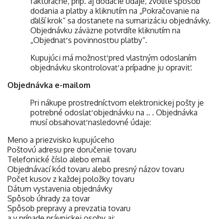
fakturačné, príp. aj dodacie údaje, zvolíte spôsob
dodania a platby a kliknutím na „Pokračovanie na
ďalší krok“ sa dostanete na sumarizáciu objednávky.
Objednávku záväzne potvrdíte kliknutím na
„Objednať s povinnosťou platby“.
Kupujúci má možnosť pred vlastným odoslaním
objednávku skontrolovať a prípadne ju opraviť.
Objednávka e-mailom
Pri nákupe prostredníctvom elektronickej pošty je
potrebné odoslať objednávku na .. . Objednávka
musí obsahovať nasledovné údaje:
Meno a priezvisko kupujúceho
Poštovú adresu pre doručenie tovaru
Telefonické číslo alebo email
Objednávací kód tovaru alebo presný názov tovaru
Počet kusov z každej položky tovaru
Dátum vystavenia objednávky
Spôsob úhrady za tovar
Spôsob prepravy a prevzatia tovaru
a v prípade právnickej osoby aj: