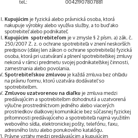
tel.: 00421907807881
Kupujúcim
je fyzická alebo právnická osoba, ktorá
nakupuje výrobky alebo využíva služby, a to buď ako
spotrebiteľ alebo podnikateľ.
Kupujúcim spotrebiteľom
je v zmysle § 2 písm. a) zák. č.
250/2007 Z. z. o ochrane spotrebiteľa v znení neskorších
predpisov (ďalej len zákon o ochrane spotrebiteľa) fyzická
osoba, ktorá pri uzatváraní a plnení spotrebiteľskej zmluvy
nekoná v rámci predmetu svojej podnikateľskej činnosti,
zamestnania alebo povolania.
Spotrebiteľskou zmluvou
je každá zmluva bez ohľadu
na právnu formu, ktorú uzatvára dodávateľ so
spotrebiteľom.
Zmluvou uzatvorenou na diaľku
je zmluva medzi
predávajúcim a spotrebiteľom dohodnutá a uzatvorená
výlučne prostredníctvom jedného alebo viacerých
prostriedkov diaľkovej komunikácie bez súčasnej fyzickej
prítomnosti predávajúceho a spotrebiteľa najmä využitím
webového sídla, elektronickej pošty, telefónu, faxu,
adresného listu alebo ponukového katalógu.
Právne vzťahy medzi predávajúcim a kupujúcim