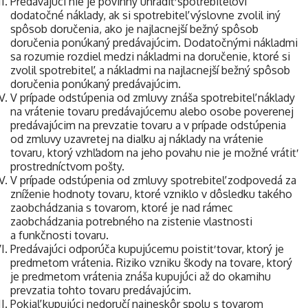
Predávajúci nie je povinný uhradiť spotrebiteľovi
dodatočné náklady, ak si spotrebiteľ výslovne zvolil iný
spôsob doručenia, ako je najlacnejší bežný spôsob
doručenia ponúkaný predávajúcim. Dodatočnými nákladmi
sa rozumie rozdiel medzi nákladmi na doručenie, ktoré si
zvolil spotrebiteľ, a nákladmi na najlacnejší bežný spôsob
doručenia ponúkaný predávajúcim.
V prípade odstúpenia od zmluvy znáša spotrebiteľ náklady
na vrátenie tovaru predávajúcemu alebo osobe poverenej
predávajúcim na prevzatie tovaru a v prípade odstúpenia
od zmluvy uzavretej na diaľku aj náklady na vrátenie
tovaru, ktorý vzhľadom na jeho povahu nie je možné vrátiť
prostredníctvom pošty.
V prípade odstúpenia od zmluvy spotrebiteľ zodpovedá za
zníženie hodnoty tovaru, ktoré vzniklo v dôsledku takého
zaobchádzania s tovarom, ktoré je nad rámec
zaobchádzania potrebného na zistenie vlastnosti
a funkčnosti tovaru.
Predávajúci odporúča kupujúcemu poistiť tovar, ktorý je
predmetom vrátenia. Riziko vzniku škody na tovare, ktorý
je predmetom vrátenia znáša kupujúci až do okamihu
prevzatia tohto tovaru predávajúcim.
Pokiaľ kupujúci nedoručí najneskôr spolu s tovarom