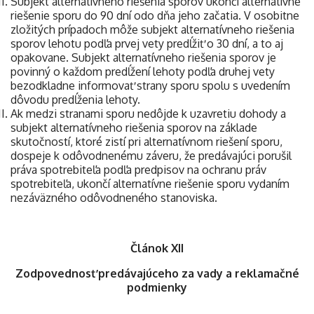
Subjekt alternatívneho riešenia sporov ukončí alternatívne
riešenie sporu do 90 dní odo dňa jeho začatia. V osobitne
zložitých prípadoch môže subjekt alternatívneho riešenia
sporov lehotu podľa prvej vety predĺžiť o 30 dní, a to aj
opakovane. Subjekt alternatívneho riešenia sporov je
povinný o každom predĺžení lehoty podľa druhej vety
bezodkladne informovať strany sporu spolu s uvedením
dôvodu predĺženia lehoty.
Ak medzi stranami sporu nedôjde k uzavretiu dohody a
subjekt alternatívneho riešenia sporov na základe
skutočností, ktoré zistí pri alternatívnom riešení sporu,
dospeje k odôvodnenému záveru, že predávajúci porušil
práva spotrebiteľa podľa predpisov na ochranu práv
spotrebiteľa, ukončí alternatívne riešenie sporu vydaním
nezáväzného odôvodneného stanoviska.
Článok XII
Zodpovednosť predávajúceho za vady a reklamačné
podmienky