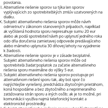
povolania.
Alternatívne riešenie sporov sa týka len sporov
vyplývajúcich zo spotrebiteľských zmlúv uzatvorených na
diaľku.
Subjekt alternatívneho riešenia sporov môže návrh
odmietnuť v zákonom stanovených prípadoch, napríklad
ak vyčíslená hodnota sporu nepresahuje sumu 20 eur
alebo ak podá spotrebiteľ návrh po uplynutí jedného roka
odo dňa doručenia zamietavej odpovede predávajúceho
alebo márneho uplynutia 30 dňovej lehoty na vyjadrenie
k žiadosti.
Alternatívne riešenie sporov je v zásade bezplatné.
Subjekt alternatívneho riešenia sporov môže od
spotrebiteľa žiadať poplatok za začatie alternatívneho
riešenia sporu maximálne do výšky 5 eur.
Subjekt alternatívneho riešenia sporov postupuje pri
alternatívnom riešení sporu tak, aby bol spor čo
najrýchlejšie vyriešený, predchádza zbytočným prieťahom,
koná hospodárne a bez zbytočného a neprimeraného
zaťažovania strán sporu a iných osôb; ak je to možné, pri
komunikácii využíva najmä telefonický kontakt a
elektronické prostriedky.