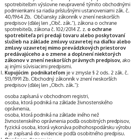
spotrebiteľom výslovne neupravené týmito obchodnými
podmienkami sa riadia príslušnými ustanoveniami zák. č.
40/1964 Zb. Občiansky zákonník v znení neskorších
predpisov (ďalej len „Obč. zák.“), zákona o ochrane
spotrebiteľa, zákona č. 102/2014 Z. z.
o ochrane
spotrebiteľa pri predaji tovaru alebo poskytovaní
služieb na základe zmluvy uzavretej na diaľku alebo
zmluvy uzavretej mimo prevádzkových priestorov
predávajúceho a o zmene a doplnení niektorých
zákonov v znení neskorších právnych predpisov,
ako
aj inými súvisiacimi predpismi.
Kupujúcim podnikateľom
je v zmysle § 2 ods. 2 zák. č.
513/1991 Zb. Obchodný zákonník v znení neskorších
predpisov (ďalej len „Obch. zák.“):
osoba zapísaná v obchodnom registri,
osoba, ktorá podniká na základe živnostenského
oprávnenia,
osoba, ktorá podniká na základe iného než
živnostenského oprávnenia podľa osobitných predpisov,
fyzická osoba, ktorá vykonáva poľnohospodársku výrobu
a je zapísaná do evidencie podľa osobitného predpisu.