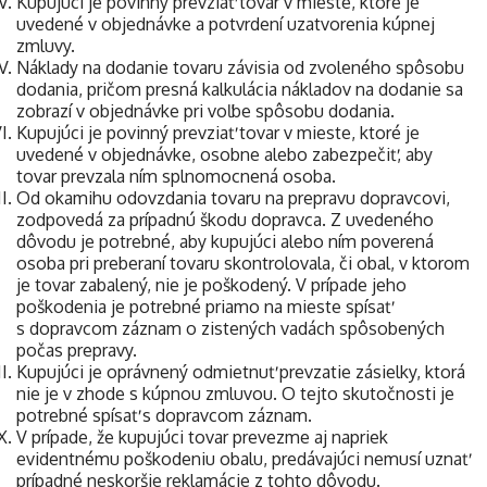
Kupujúci je povinný prevziať tovar v mieste, ktoré je
uvedené v objednávke a potvrdení uzatvorenia kúpnej
zmluvy.
Náklady na dodanie tovaru závisia od zvoleného spôsobu
dodania, pričom presná kalkulácia nákladov na dodanie sa
zobrazí v objednávke pri voľbe spôsobu dodania.
Kupujúci je povinný prevziať tovar v mieste, ktoré je
uvedené v objednávke, osobne alebo zabezpečiť, aby
tovar prevzala ním splnomocnená osoba.
Od okamihu odovzdania tovaru na prepravu dopravcovi,
zodpovedá za prípadnú škodu dopravca. Z uvedeného
dôvodu je potrebné, aby kupujúci alebo ním poverená
osoba pri preberaní tovaru skontrolovala, či obal, v ktorom
je tovar zabalený, nie je poškodený. V prípade jeho
poškodenia je potrebné priamo na mieste spísať
s dopravcom záznam o zistených vadách spôsobených
počas prepravy.
Kupujúci je oprávnený odmietnuť prevzatie zásielky, ktorá
nie je v zhode s kúpnou zmluvou. O tejto skutočnosti je
potrebné spísať s dopravcom záznam.
V prípade, že kupujúci tovar prevezme aj napriek
evidentnému poškodeniu obalu, predávajúci nemusí uznať
prípadné neskoršie reklamácie z tohto dôvodu.