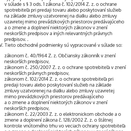
v súlade s § 3 ods. 1 zákona č. 102/2014 Z. z. o ochrane
spotrebiteľa pri predaji tovaru alebo poskytovaní služieb
na základe zmluvy uzatvorenej na diaľku alebo zmluvy
uzavretej mimo prevádzkových priestorov predávajúceho
a o zmene a doplnení niektorých zákonov v znení
neskorších predpisov a iných relevantných právnych
predpisov. .
Tieto obchodné podmienky sú vypracované v súlade so:
zákonom č. 40/1964 Z. z. Občiansky zákonník v znení
neskorších predpisov,
zákonom č. 250/2007 Z. z. o ochrane spotrebiteľa v znení
neskorších právnych predpisov,
zákonom č. 102/2014 Z. z. o ochrane spotrebiteľa pri
predaji tovaru alebo poskytovaní služieb na základe
zmluvy uzatvorenej na diaľku alebo zmluvy uzavretej
mimo prevádzkových priestorov predávajúceho
a o zmene a doplnení niektorých zákonov v znení
neskorších predpisov,
zákonom č. 22/2003 Z. z. o elektronickom obchode a o
zmene a doplnení zákona č. 128/2002 Z. z. o štátnej
kontrole vnútorného trhu vo veciach ochrany spotrebiteľa