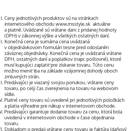
Ceny jednotlivých produktov sú na stránkach
internetového obchodu www.msstyle.sk aktuálne
a platné. Uvádzané sú vrátane dani z pridanej hodnoty
(DPH) v zákonnej výške a všetkých ostatných daní.
Konečná cena je sumárna cena uvádzaná
v objednávkovom formulári tesne pred odoslaním
záväznej objednávky. Konečná cena je uvádzaná vrátane
DPH, ostatných daní a poplatkov (napr. poštovné), ktoré
musí kupujúci zaplatiť pre získanie tovaru. Túto cenu
možno meniť iba na základe vzájomnej dohody oboch
zmluvných strán.
Predávajúci je viazaný svojou ponukou, vrátane ceny
tovaru, po celý čas zverejnenia na tovaru na webovom
sídle.
Platné ceny tovaru sú uvedené pri jednotlivých položkách
a platia výhradne pre nákup v internetovom obchode.
Predávajúci garantuje dodanie tovaru za cenu, ktorá bola
uvedená v internetovom obchode v čase objednania
tovaru.
Dokladom o predaji vrátane ceny tovaru je faktúra (daňový