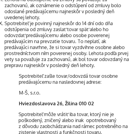
zachovanú, ak oznámenie o odstúpení od zmluvy bolo
odoslané predávajúcemu najneskôr v posledný deň
uvedenej lehoty.
Spotrebiteľ je povinný najneskôr do 14 dní odo dňa
odstúpenia od zmluvy zaslať tovar späť alebo ho
odovzdať predávajúcemu alebo osobe poverenej
predávajúcim na prevzatie tovaru. To neplatí, ak
predávajúci navrhne, že si tovar vyzdvihne osobne alebo
prostredníctvom ním poverenej osoby. Lehota podľa prvej
vety sa považuje za zachovanú, ak bol tovar odovzdaný na
prepravu najneskôr v posledný deň lehoty.
Spotrebiteľ zašle tovar/odovzdá tovar osobne
predávajúcemu na nasledovnej adrese:
M-Š, s.r.o.
Hviezdoslavova 26, Žilina 010 02
Spotrebiteľ môže vrátiť iba tovar, ktorý nie je
poškodený, zničený alebo inak opotrebovaný
z dôvodu zaobchádzania nad rámec potrebného na
zistenie vlastnosti a funkčnosti tovaru.