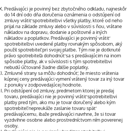
Predávajúci je povinný bez zbytočného odkladu, najneskôr
do 14 dní odo dňa doručenia oznámenia o odstúpení od
zmluvy vrátiť spotrebiteľovi všetky platby, ktoré od neho
prijal na základe zmluvy alebo v súvislosti s ňou, vrátane
nákladov na dopravu, dodanie a poštovné a iných
nákladov a poplatkov.
Predávajúci je povinný vrátiť
spotrebiteľovi uvedené platby rovnakým spôsobom, aký
použil spotrebiteľ pri svojej platbe. Tým nie je dotknuté
právo spotrebiteľa dohodnúť sa s predávajúcim na inom
spôsobe platby, ak v súvislosti s tým spotrebiteľovi
nebudú účtované žiadne ďalšie poplatky.
Zmluvné strany sa môžu dohodnúť, že miesto vrátenia
kúpnej ceny predávajúci vymení vrátený tovar za iný tovar
z ponuky v zodpovedajúcej hodnote.
Pri odstúpení od zmluvy, predmetom ktorej je predaj
tovaru, predávajúci nie je povinný vrátiť spotrebiteľovi
platby pred tým, ako mu je tovar doručený alebo kým
spotrebiteľ nepreukáže zaslanie tovaru späť
predávajúcemu, ibaže predávajúci navrhne, že si tovar
vyzdvihne osobne alebo prostredníctvom ním poverenej
osoby.