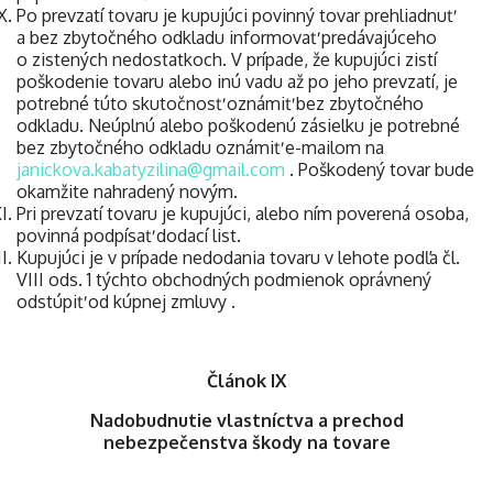
Po prevzatí tovaru je kupujúci povinný tovar prehliadnuť
a bez zbytočného odkladu informovať predávajúceho
o zistených nedostatkoch. V prípade, že kupujúci zistí
poškodenie tovaru alebo inú vadu až po jeho prevzatí, je
potrebné túto skutočnosť oznámiť bez zbytočného
odkladu. Neúplnú alebo poškodenú zásielku je potrebné
bez zbytočného odkladu oznámiť e-mailom na
j
anickova.kabatyzilina@gmail.com
. Poškodený tovar bude
okamžite nahradený novým.
Pri prevzatí tovaru je kupujúci, alebo ním poverená osoba,
povinná podpísať dodací list.
Kupujúci je v prípade nedodania tovaru v lehote podľa čl.
VIII ods. 1 týchto obchodných podmienok oprávnený
odstúpiť od kúpnej zmluvy .
Článok IX
Nadobudnutie vlastníctva a prechod
nebezpečenstva škody na tovare