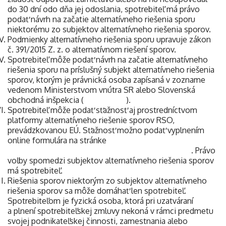
do 30 dní odo dňa jej odoslania, spotrebiteľ má právo
podať návrh na začatie alternatívneho riešenia sporu
niektorému zo subjektov alternatívneho riešenia sporov.
Podmienky alternatívneho riešenia sporu upravuje zákon
č. 391/2015 Z. z. o alternatívnom riešení sporov.
Spotrebiteľ môže podať návrh na začatie alternatívneho
riešenia sporu na príslušný subjekt alternatívneho riešenia
sporov, ktorým je právnická osoba zapísaná v zozname
vedenom Ministerstvom vnútra SR alebo Slovenská
obchodná inšpekcia (
www.soi.sk
).
Spotrebiteľ môže podať sťažnosť aj prostredníctvom
platformy alternatívneho riešenie sporov RSO,
prevádzkovanou EÚ. Sťažnosť možno podať vyplnením
online formulára na stránke
http://ec.europa.eu/consumers/odr/index_en.htm
. Právo
voľby spomedzi subjektov alternatívneho riešenia sporov
má spotrebiteľ.
Riešenia sporov niektorým zo subjektov alternatívneho
riešenia sporov sa môže domáhať len spotrebiteľ.
Spotrebiteľom je fyzická osoba, ktorá pri uzatváraní
a plnení spotrebiteľskej zmluvy nekoná v rámci predmetu
svojej podnikateľskej činnosti, zamestnania alebo