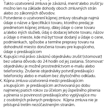
Takto uzatvorená zmluva je záväzná, meniť alebo zrušiť ju
možno len na základe dohody oboch zmluvných strán
alebo zo zákonných dôvodov.
Potvrdenie o uzatvorení kúpnej zmluvy obsahuje najmä
údaje o názve a špecifikácii tovaru, ktorého predaj je
predmetom kúpnej zmluvy, ďalej údaje o cene tovaru
a/alebo iných služieb, údaj o dodacej lehote tovaru, názov
a údaje o mieste, kde má byť tovar dodaný a údaje o cene,
podmienkach, spôsobe a termíne prepravy tovaru na
dohodnuté miesto doručenia tovaru pre kupujúceho,
údaje o predávajúcom
Kupujúci má právo záväznú objednávku zrušiť (stornovať)
bez udania dôvodu do 24 hodín od jej zaslania. Stornovať
objednávku je možné prostredníctvom e-mailu alebo
telefonicky. Zrušenie objednávky potvrdí predávajúci
telefonicky alebo e-mailom bez zbytočného odkladu.
Kúpna zmluva uzatvorená medzi predávajúcim
a kupujúcim je predávajúcim archivovaná po dobu
najmenej piatich rokov za účelom jej úspešného plnenia
a plnenia si povinnosti predávajúceho vyplývajúce mu
z osobitných právnych predpisov. Kúpna zmluva nie je
prístupná tretím nezúčastneným stranám.