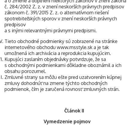
a o zmene a doplnení niektorých zákonov v znení zákona
č. 284/2002 Z. z. v znení neskorších právnych predpisov
zákonom č. 391/2015 Z. z. o alternatívnom riešení
spotrebiteľských sporov v znení neskorších právnych
predpisov
a s inými relevantnými právnymi predpismi.
Tieto obchodné podmienky sú zobrazené na stránke
internetového obchodu www.msstyle.sk a je tak
umožnená ich archivácia a reprodukcia kupujúcim.
Kupujúci zaslaním objednávky potvrdzuje, že sa
s obchodnými podmienkami dôkladne oboznámil a ich
obsahu porozumel.
Zmluvné strany sa môžu ešte pred uzatvorením kúpnej
zmluvy dohodnúť na zmene týchto obchodných
podmienok, čím je zaručená rovnosť zmluvných strán.
Článok II
Vymedzenie pojmov