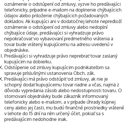
oznámenie o odstúpení od zmluvy, vyzve ho predávajúci
telefonicky, prípadne e-mailom na doplnenie chýbajúcich
údajov alebo priloženie chýbajúcich požadovaných
dokladov. Ak kupujúci ani v dodatočnej lehote nepredloží
oznámenie o odstúpení od zmluvy alebo nedoplní
chýbajúce údaje, predávajúci si vyhradzuje právo
nepokračovať vo vybavovaní predmetného vrátenia a
tovar bude vrátený kupujúcemu na adresu uvedenú v
objednávke.
Predávajúci si vyhradzuje právo neprebrať tovar zaslaný
kupujúcim na dobierku.
Odstúpenie od zmluvy kupujúcim podnikateľom sa
spravuje príslušnými ustanovenia Obch. zák.
Predávajúci má právo odstúpiť od zmluvy, ak nie je
schopný dodať kupujúcemu tovar riadne a včas, najmä z
dôvodu vypredania zásob alebo nedostupnosti tovaru. O
stornovaní objednávky bude zákazník informovaný
telefonicky alebo e-mailom, a v prípade úhrady kúpnej
ceny alebo jej časti, mu budú finančné prostriedky vrátené
v lehote do 15 dní na ním určený účet, pokiaľ sa s
predávajúcim nedohodne inak.